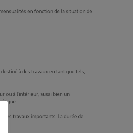
mensualités en fonction de la situation de
un destiné à des travaux en tant que tels,
r ou à l’intérieur, aussi bien un
gétique.
aire des travaux importants. La durée de