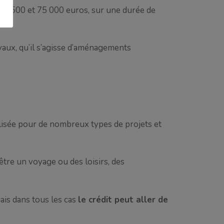
er de 500 et 75 000 euros, sur une durée de
vaux, qu’il s’agisse d’aménagements
ilisée pour de nombreux types de projets et
être un voyage ou des loisirs, des
ais dans tous les cas
le crédit peut aller de