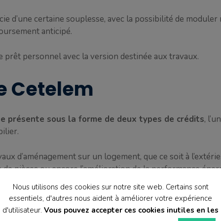
ie d’une certaine souplesse, avec la possibilité de moduler 
oursement anticipé.
prêt personnel avec la version destinée aux travaux.
de Cetelem
se présente sous la forme de deux types de crédits
, l’
ilier.
avaux d’aménagement sur un logement, que ce soit à l’extérieu
 de pièces ou encore l’amélioration de la performance éner
Nous utilisons des cookies sur notre site web. Certains sont
entre 500 et 99 999 euros
, ce qui offre la possibilité de f
essentiels, d'autres nous aident à améliorer votre expérience
mois.
d'utilisateur.
Vous pouvez accepter ces cookies inutiles en les