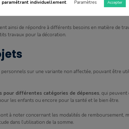
paramétrant individuellement
.
Paramètres
Accepter
tits travaux de décoration ou à l’achat de mobilier, peut all
t ainsi de répondre à différents besoins en matière de tra
its travaux pour la décoration.
ojets
s personnels sur une variante non affectée, pouvant être ut
ts pour différentes catégories de dépenses
, qui peuvent 
our les enfants ou encore pour la santé et le bien être.
s sont à noter concernant les modalités de remboursement, m
tude dans l’utilisation de la somme.