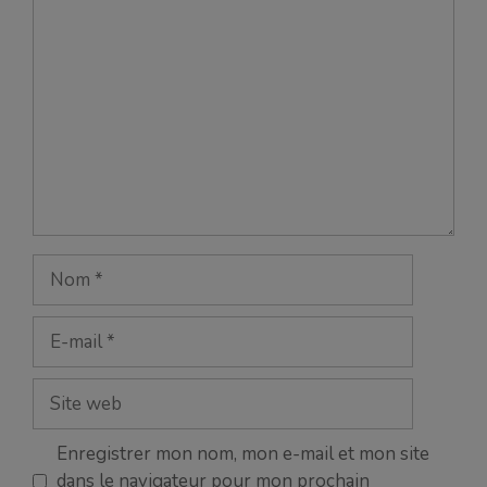
Commentaire
Nom
E-
mail
Site
web
Enregistrer mon nom, mon e-mail et mon site
dans le navigateur pour mon prochain