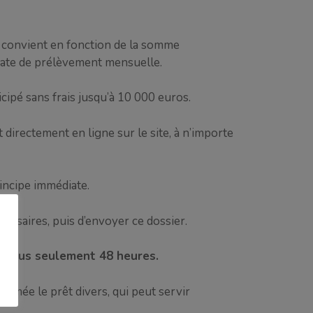
ui convient en fonction de la somme
 date de prélèvement mensuelle.
cipé sans frais jusqu’à 10 000 euros.
it directement en ligne sur le site, à n’importe
incipe immédiate.
cessaires, puis d’envoyer ce dossier.
es sous seulement 48 heures.
ommée le prêt divers, qui peut servir