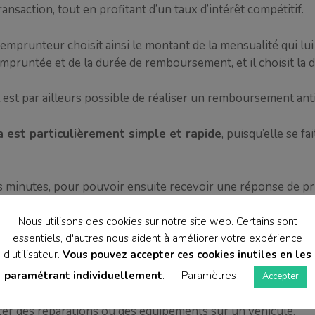
ransaction, tout en profitant d’un taux d’intérêt compétitif.
’emprunteur choisit ainsi le montant de la mensualité qui l
mpruntée et de la durée de remboursement, et il choisit la
l est par ailleurs possible de réaliser un remboursement anti
a est particulièrement simple et rapide
, puisqu’elle se fa
es minutes, pour pouvoir ensuite recevoir une réponse de pr
 à imprimer le contrat et joindre les pièces justificatives né
Nous utilisons des cookies sur notre site web. Certains sont
essentiels, d'autres nous aident à améliorer votre expérience
d'utilisateur.
Vous pouvez accepter ces cookies inutiles en les
e à la réception du dossier, les fonds seront disponibl
paramétrant individuellement
.
Paramètres
Accepter
line son crédit consommation sous une forme non affectée, n
cer des réparations ou des équipements sur un véhicule.