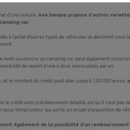
hat d’une voiture,
Axa banque propose d’autres variantes
 camping-car.
nés à l’achat d’autres types de véhicules se déclinent sous 
ment.
ne moto ou encore un camping-car peut également souscrire
ssibilité de report d’une à deux mensualités par an.
s, et le montant du crédit peut aller jusqu’à 120 000 euros,
a
e le crédit auto précédemment détaillé, est qu’il n’est pas 
ain pour l’emprunteur qui porte un projet d’acquisition de v
osent également de la possibilité d’un remboursement 