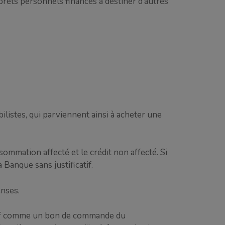
 prêts personnels financés à destiner d’autres
ilistes, qui parviennent ainsi à acheter une
nsommation affecté et le crédit non affecté. Si
a Banque sans justificatif.
enses.
catif comme un bon de commande du