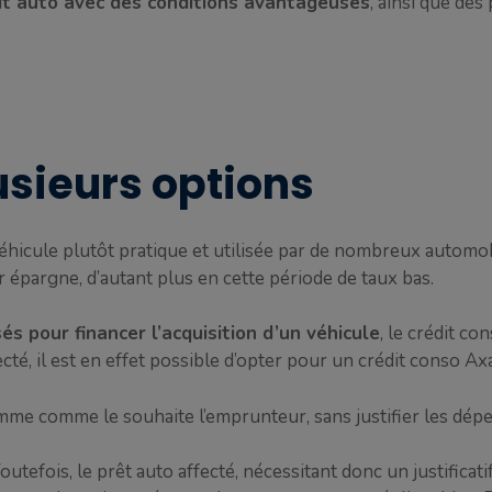
it auto avec des conditions avantageuses
, ainsi que des
lusieurs options
véhicule plutôt pratique et utilisée par de nombreux automob
r épargne, d’autant plus en cette période de taux bas.
és pour financer l’acquisition d’un véhicule
, le crédit co
fecté, il est en effet possible d’opter pour un crédit conso Ax
somme comme le souhaite l’emprunteur, sans justifier les dép
outefois, le prêt auto affecté, nécessitant donc un justifi