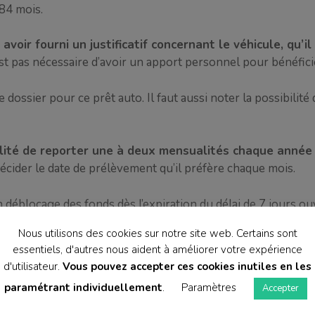
84 mois.
voir fourni un justificatif concernant le véhicule, qu’il
’est pas nécessaire d’avoir un apport personnel pour bénéfici
e dossier pour ce prêt auto. Il faut aussi noter la possibilit
bilité de reporter une à deux mensualités chaque année
 décider le date de prélèvement qu’il préfère chaque mois.
déblocage des fonds dès l’expiration du délai de 7 jours ou
Nous utilisons des cookies sur notre site web. Certains sont
essentiels, d'autres nous aident à améliorer votre expérience
nels Axa banque pour 
d'utilisateur.
Vous pouvez accepter ces cookies inutiles en les
paramétrant individuellement
.
Paramètres
Accepter